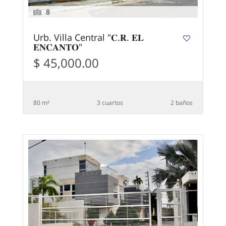
8
Urb. Villa Central "𝐂.𝐑. 𝐄𝐋
𝐄𝐍𝐂𝐀𝐍𝐓𝐎"
$ 45,000.00
80 m²
3 сuartos
2 baños